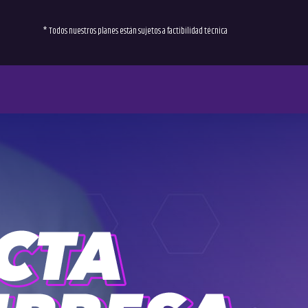
* Todos nuestros planes están sujetos a factibilidad técnica