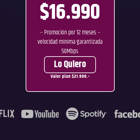
$16.990
-- Promoción por 12 meses --
velocidad minima garantizada
50Mbps
Lo Quiero
Valor plan $21.990.-