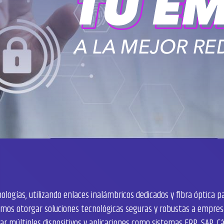
ologías, utilizando enlaces inalámbricos dedicados y fibra óptica 
mos otorgar soluciones tecnológicas seguras y robustas a empres
r múltiples dispositivos y aplicaciones como sistemas ERP, SAP, C