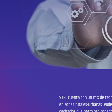
STEL cuenta con un mix de tecn
en zonas rurales-urbanas. Pode
dedicados que permiten conecta